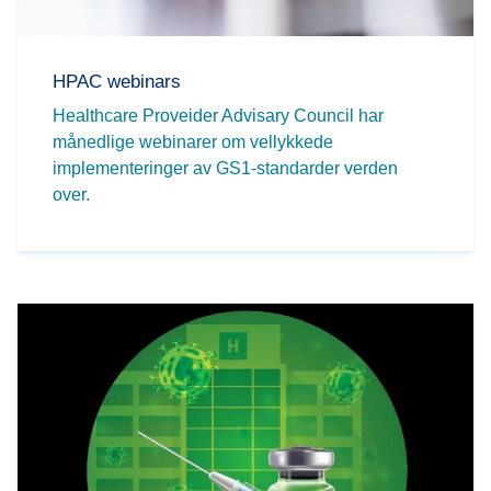
HPAC webinars
Healthcare Proveider Advisary Council har
månedlige webinarer om vellykkede
implementeringer av GS1-standarder verden
over.