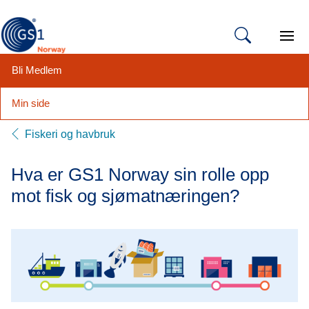
Open 
Bli Medlem
Min side
Hopp
Fiskeri og havbruk
til
innhold
Hva er GS1 Norway sin rolle opp
mot fisk og sjømatnæringen?