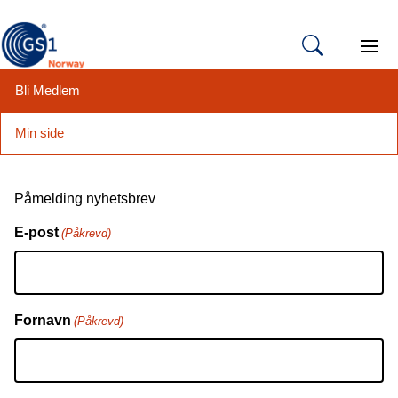
Open 
Bli Medlem
Min side
Hopp
til
Påmelding nyhetsbrev
innhold
E-post
(Påkrevd)
Fornavn
(Påkrevd)