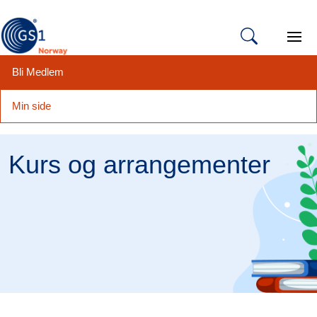
Open 
Bli Medlem
Min side
Hopp
til
Kurs og arrangementer
innhold