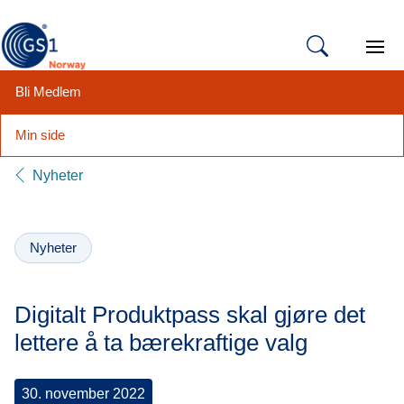
Open 
Bli Medlem
Min side
Hopp
Nyheter
til
innhold
Nyheter
Digitalt Produktpass skal gjøre det
lettere å ta bærekraftige valg
30. november 2022