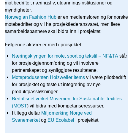
mot bedrifter, næringsliv, utdanningsinstitusjoner og
myndigheter.
Norwegian Fashion Hub
er en medlemsforening for norske
motebedrifter og vil ha prosjektlederansvaret, men flere
samarbeidspartnere skal bidra inn i prosjektet.
Følgende aktører er med i prosjektet:
Næringsklyngen for mote, sport og tekstil – NF&TA
står
for prosjektgjennomføring og vil involvere
partnerskapet og synliggjøre resultatene.
Moteprodusenten Holzweiler Items
vil være pilotbedrift
for prosjektet og teste ut integrering av nye
produktpassløsninger.
Bedriftsnettverket Movement for Sustainable Textiles
(MOST
) vil bidra med kompetanseressurser.
I tillegg deltar
Miljømerking Norge ved
Svanemerket
og
EU Ecolabel
i prosjektet.