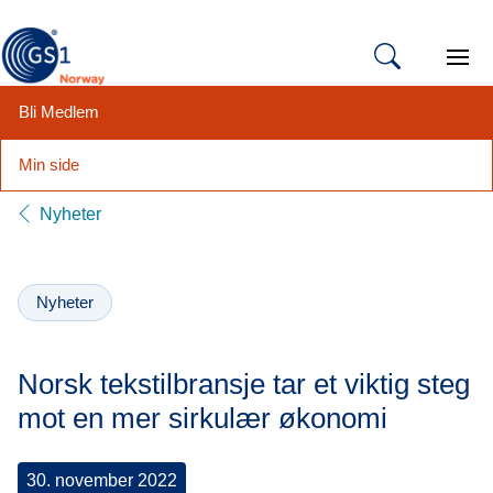
Open 
Bli Medlem
Min side
Hopp
Nyheter
til
innhold
Nyheter
Norsk tekstilbransje tar et viktig steg
mot en mer sirkulær økonomi
30. november 2022