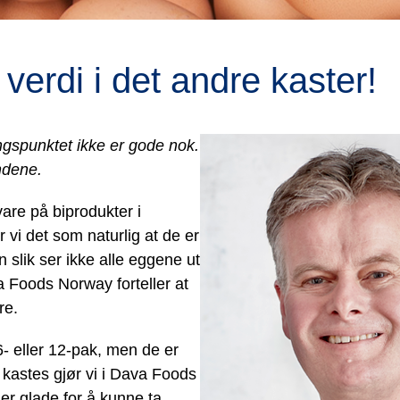
verdi i det andre kaster!
ngspunktet ikke er gode nok.
ndene.
are på biprodukter i
r vi det som naturlig at de er
slik ser ikke alle eggene ut
 Foods Norway forteller at
re.
- eller 12-pak, men de er
l kastes gjør vi i Dava Foods
er glade for å kunne ta