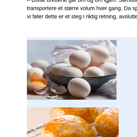
– Disse brettene går om og om igjen. Samtidig
transportere et større volum hver gang. Da sp
vi føler dette er et steg i riktig retning, avslu