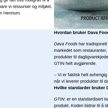
 gir det oss mulighet til å
are vi ressurser og miljøet,
tter Hennum.
Hvordan bruker Dava Foo
Dava Foods
har tradisjonelt 
markedet som restauranter, 
produkter til dagligvarekjed
GTIN helt avgjørende.
– Vi er faktisk helt avhengi
når vi leverer produkter ti
Hvilke standarder bruker
GTIN
: er en standardisert t
produkt. Koden bidrar til å 