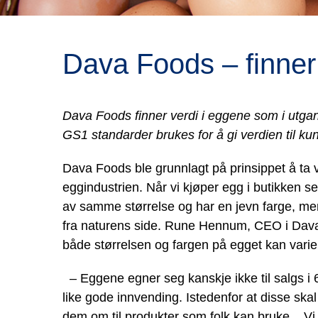
Dava Foods – finner 
Dava Foods finner verdi i eggene som i utga
GS1 standarder brukes for å gi verdien til ku
Dava Foods ble grunnlagt på prinsippet å ta v
eggindustrien. Når vi kjøper egg i butikken se
av samme størrelse og har en jevn farge, men 
fra naturens side. Rune Hennum, CEO i Dava
både størrelsen og fargen på egget kan varie
– Eggene egner seg kanskje ikke til salgs i 6
like gode innvending. Istedenfor at disse ska
dem om til produkter som folk kan bruke. Vi 