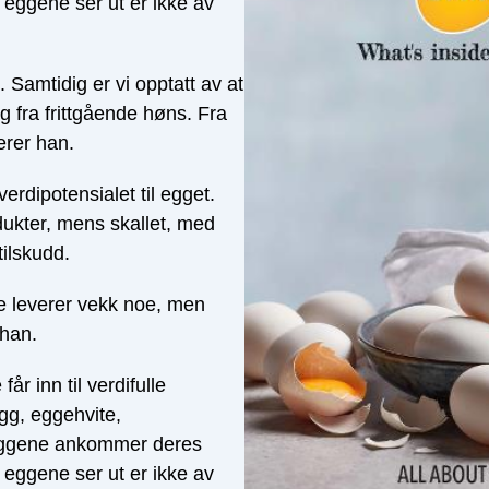
n eggene ser ut er ikke av
. Samtidig er vi opptatt av at
g fra frittgående høns. Fra
erer han.
verdipotensialet til egget.
odukter, mens skallet, med
tilskudd.
re leverer vekk noe, men
 han.
r inn til verdifulle
gg, eggehvite,
 Eggene ankommer deres
n eggene ser ut er ikke av