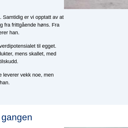
. Samtidig er vi opptatt av at
g fra frittgående høns. Fra
erer han.
verdipotensialet til egget.
odukter, mens skallet, med
tilskudd.
re leverer vekk noe, men
r han.
m gangen