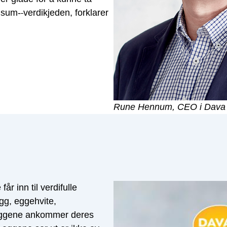
nsum-
verdikjeden, forklarer
Rune Hennum, CEO i Dava
r inn til verdifulle
gg, eggehvite,
 Eggene ankommer deres