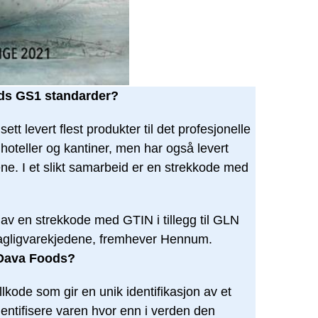
ds GS1 standarder?
sett levert flest produkter til det profesjonelle
hoteller og kantiner, men har også levert
ene. I et slikt samarbeid er en strekkode med
g av en strekkode med GTIN i tillegg til GLN
l dagligvarekjedene, fremhever Hennum.
 Dava Foods?
allkode som gir en unik identifikasjon av et
identifisere varen hvor enn i verden den