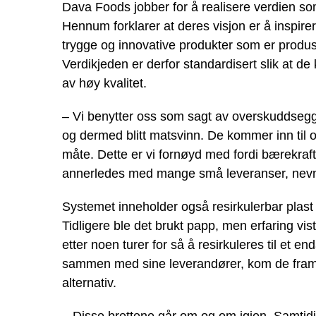
Dava Foods jobber for å realisere verdien som
Hennum forklarer at deres visjon er å inspi
trygge og innovative produkter som er produs
Verdikjeden er derfor standardisert slik at de
av høy kvalitet.
– Vi benytter oss som sagt av overskuddsegg s
og dermed blitt matsvinn. De kommer inn til 
måte. Dette er vi fornøyd med fordi bærekraftpe
annerledes med mange små leveranser, nev
Systemet inneholder også resirkulerbar plast b
Tidligere ble det brukt papp, men erfaring vis
etter noen turer for så å resirkuleres til et en
sammen med sine leverandører, kom de fram ti
alternativ.