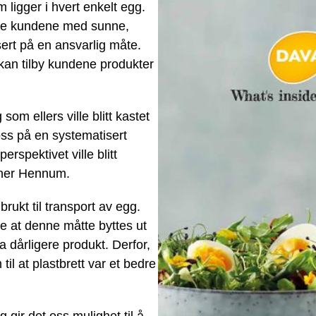
 ligger i hvert enkelt egg.
rere kundene med sunne,
ert på en ansvarlig måte.
 kan tilby kundene produkter
om ellers ville blitt kastet
oss på en systematisert
rspektivet ville blitt
ner Hennum.
rukt til transport av egg.
te at denne måtte byttes ut
da dårligere produkt. Derfor,
l at plastbrett var et bedre