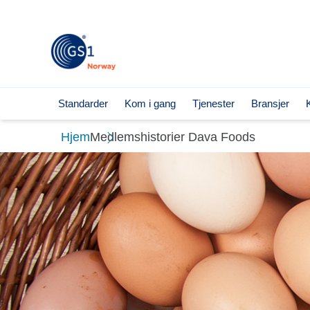
Standarder
Kom i gang
Tjenester
Bransjer
Hopp
Hjem
Medlemshistorier Dava Foods
til
innhold