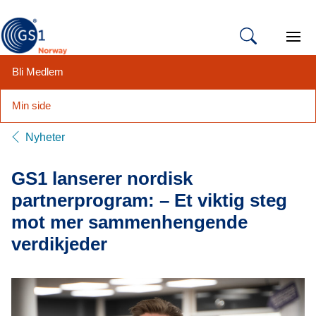
Open 
Bli Medlem
Min side
Hopp
Nyheter
til
innhold
GS1 lanserer nordisk
partnerprogram: – Et viktig steg
mot mer sammenhengende
verdikjeder