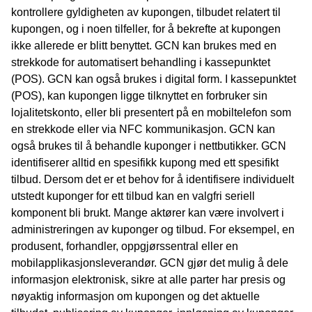
kontrollere gyldigheten av kupongen, tilbudet relatert til
kupongen, og i noen tilfeller, for å bekrefte at kupongen
ikke allerede er blitt benyttet. GCN kan brukes med en
strekkode for automatisert behandling i kassepunktet
(POS). GCN kan også brukes i digital form. I kassepunktet
(POS), kan kupongen ligge tilknyttet en forbruker sin
lojalitetskonto, eller bli presentert på en mobiltelefon som
en strekkode eller via NFC kommunikasjon. GCN kan
også brukes til å behandle kuponger i nettbutikker. GCN
identifiserer alltid en spesifikk kupong med ett spesifikt
tilbud. Dersom det er et behov for å identifisere individuelt
utstedt kuponger for ett tilbud kan en valgfri seriell
komponent bli brukt. Mange aktører kan være involvert i
administreringen av kuponger og tilbud. For eksempel, en
produsent, forhandler, oppgjørssentral eller en
mobilapplikasjonsleverandør. GCN gjør det mulig å dele
informasjon elektronisk, sikre at alle parter har presis og
nøyaktig informasjon om kupongen og det aktuelle